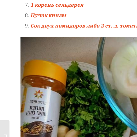
1 корень сельдерея
Пучок кинзы
Сок двух помидоров либо 2 ст. л. тома
Рулетики из
говядины с