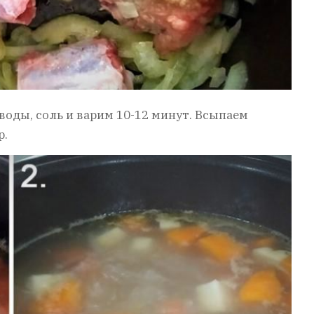
оды, соль и варим 10-12 минут. Всыпаем
р.