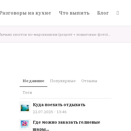
Разговоры на кухне
Что выпить
Блог
бычьих хвостов по-мароккански (рецепт + пошаговые фото)...
Недавние
Популярные
Отзывы
Теги
Куда поехать отдыхать
22.07.2025 - 13:46
Где можно заказать гелиевые
шары...