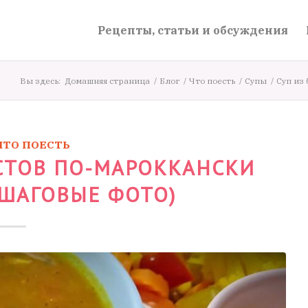
Рецепты, статьи и обсуждения
Вы здесь:
Домашняя страница
/
Блог
/
Что поесть
/
Супы
/
Суп из 
ЧТО ПОЕСТЬ
СТОВ ПО-МАРОККАНСКИ
ОШАГОВЫЕ ФОТО)