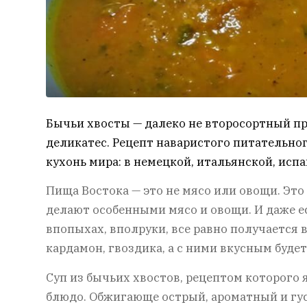
Бычьи хвосты — далеко не второсортный пр
деликатес. Рецепт наваристого питательног
кухонь мира: в немецкой, итальянской, испа
Пища Востока — это не мясо или овощи. Эт
делают особенными мясо и овощи. И даже ес
впопыхах, вполруки, все равно получается вк
кардамон, гвоздика, а с ними вкусным буде
Суп из бычьих хвостов, рецептом которого 
блюдо. Обжигающе острый, ароматный и густ