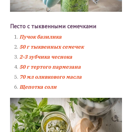
Песто с тыквенными семечками
Пучок базилика
50 г тыквенных семечек
2-3 зубчика чеснока
50 г тертого пармезана
70 мл оливкового масла
Щепотка соли