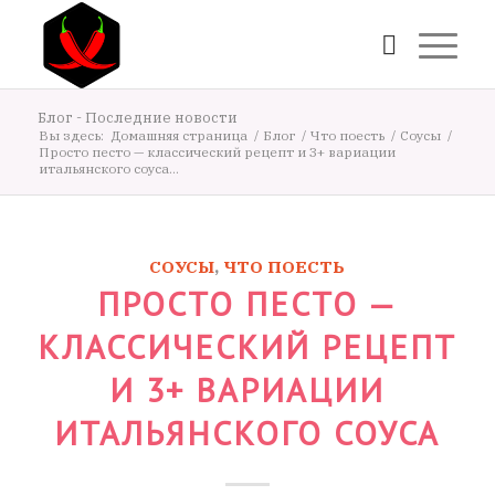
Блог - Последние новости
Вы здесь:
Домашняя страница
/
Блог
/
Что поесть
/
Соусы
/
Просто песто — классический рецепт и 3+ вариации
итальянского соуса...
СОУСЫ
,
ЧТО ПОЕСТЬ
ПРОСТО ПЕСТО —
КЛАССИЧЕСКИЙ РЕЦЕПТ
И 3+ ВАРИАЦИИ
ИТАЛЬЯНСКОГО СОУСА