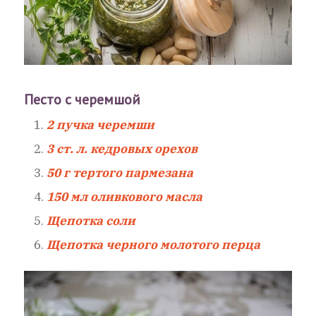
Песто с черемшой
2 пучка черемши
3 ст. л. кедровых орехов
50 г тертого пармезана
150 мл оливкового масла
Щепотка соли
Щепотка черного молотого перца