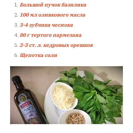
Большой пучок базилика
100 мл оливкового масла
3-4 зубчика чеснока
80 г тертого пармезана
2-3 ст. л. кедровых орешков
Щепотка соли