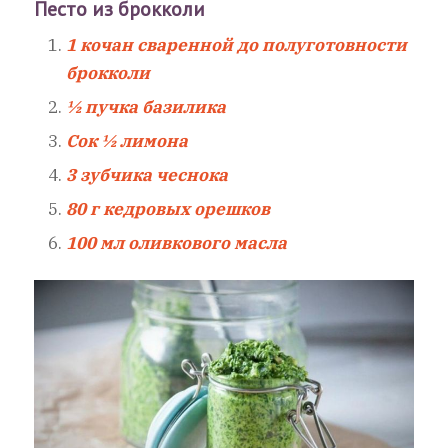
Песто из брокколи
1 кочан сваренной до полуготовности
брокколи
½ пучка базилика
Сок ½ лимона
3 зубчика чеснока
80 г кедровых орешков
100 мл оливкового масла