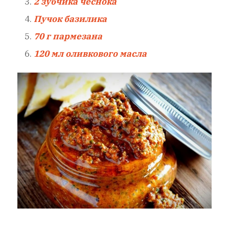
2 зубчика чеснока
Пучок базилика
70 г пармезана
120 мл оливкового масла