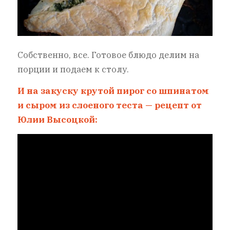
Собственно, все. Готовое блюдо делим на
порции и подаем к столу.
И на закуску крутой пирог со шпинатом
и сыром из слоеного теста — рецепт от
Юлии Высоцкой: