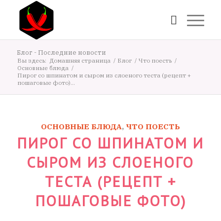
Блог - Последние новости
Вы здесь:
Домашняя страница
/
Блог
/
Что поесть
/
Основные блюда
/
Пирог со шпинатом и сыром из слоеного теста (рецепт +
пошаговые фото)...
ОСНОВНЫЕ БЛЮДА
,
ЧТО ПОЕСТЬ
ПИРОГ СО ШПИНАТОМ И
СЫРОМ ИЗ СЛОЕНОГО
ТЕСТА (РЕЦЕПТ +
ПОШАГОВЫЕ ФОТО)