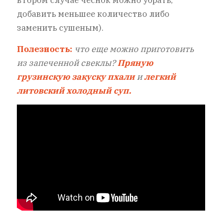
втором случае чеснок можно убрать,
добавить меньшее количество либо
заменить сушеным).
Полезность:
что еще можно приготовить
из запеченной свеклы?
Пряную
грузинскую закуску пхали
и
легкий
литовский холодный суп.