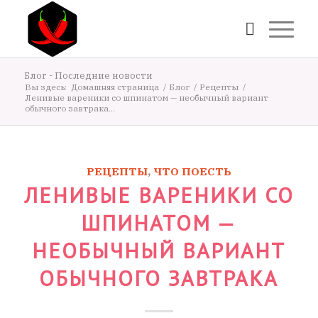
Блог - Последние новости
Вы здесь:
Домашняя страница
/
Блог
/
Рецепты
/
Ленивые вареники со шпинатом — необычный вариант
обычного завтрака...
РЕЦЕПТЫ
,
ЧТО ПОЕСТЬ
ЛЕНИВЫЕ ВАРЕНИКИ СО
ШПИНАТОМ —
НЕОБЫЧНЫЙ ВАРИАНТ
ОБЫЧНОГО ЗАВТРАКА