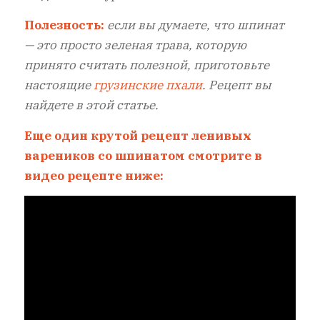
Полезность:
если вы думаете, что шпинат
— это просто зеленая трава, которую
принято считать полезной, приготовьте
настоящие
грузинские пхали
. Рецепт вы
найдете в этой статье.
Еще один крутой рецепт ленивых
вареников со шпинатом смотрите в
видео рецепте ниже: