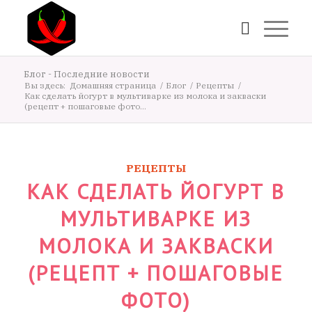
Блог - Последние новости
Вы здесь:
Домашняя страница
/
Блог
/
Рецепты
/
Как сделать йогурт в мультиварке из молока и закваски
(рецепт + пошаговые фото...
РЕЦЕПТЫ
КАК СДЕЛАТЬ ЙОГУРТ В
МУЛЬТИВАРКЕ ИЗ
МОЛОКА И ЗАКВАСКИ
(РЕЦЕПТ + ПОШАГОВЫЕ
ФОТО)