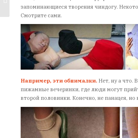
запоминающиеся творения чиндогу. Некото
из прошлого
Смотрите сами.
Например, эти обнималки.
Нет, ну а что.
пижамные вечеринки, где люди могут прийт
второй половинки. Конечно, не панацея, но 