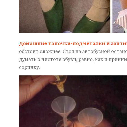
Домашние тапочки-подметалки и зонтик
обстоит сложнее. Стоя на автобусной остан
думать о чистоте обуви, равно, как и прин
соринку.