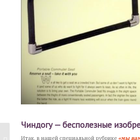
Чиндогу — бесполезные изобр
6 примеров
Итак, в нашей специальной рубрике
«мы ва
косметики-убийцы