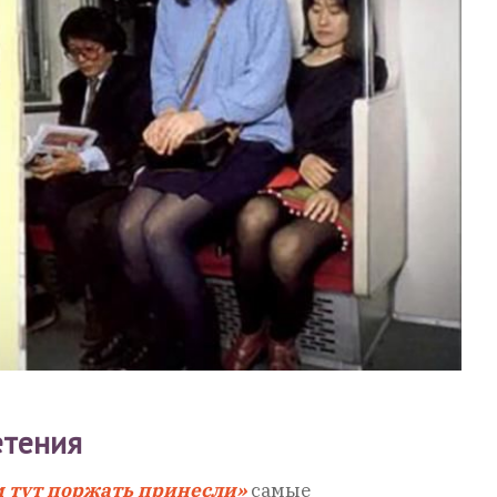
етения
м тут поржать принесли»
самые