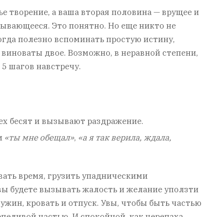
ье творение, а ваша вторая половина — врущее и
ывающееся. Это понятно. Но еще никто не
гда полезно вспоминать простую истину,
 виноваты двое. Возможно, в неравной степени,
 5 шагов навстречу.
ех бесят и вызывают раздражение.
и
«ты мне обещал»
,
«а я так верила, ждала,
вать время, грузить упадническими
 вы будете вызывать жалость и желание уползти
ужин, кровать и отпуск. Увы, чтобы быть частью
пеливой частью. И спокойной, как черепаха,