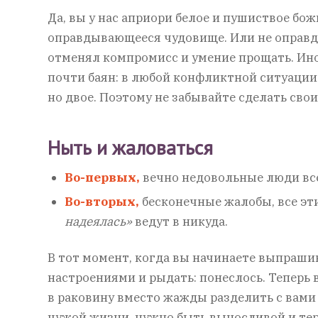
Да, вы у нас априори белое и пушиствое бож
оправдывающееся чудовище. Или не оправд
отменял компромисс и умение прощать. Ино
почти баян: в любой конфликтной ситуации
но двое. Поэтому не забывайте сделать свои
Ныть и жаловаться
Во-первых,
вечно недовольные люди вс
Во-вторых,
бесконечные жалобы, все эт
надеялась»
ведут в никуда.
В тот момент, когда вы начинаете выпраши
настроениями и рыдать: понеслось. Теперь
в раковину вместо жажды разделить с вами 
чужой жизни, нужно быть выносливой и тер