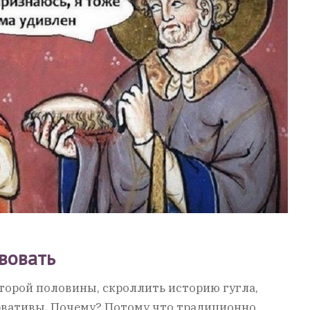
твовать
торой половины, скроллить историю гугла,
рвативы. Почему? Потому что традиционно