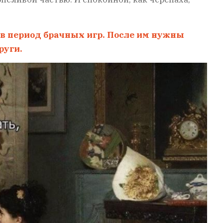
 период брачных игр. После им нужны
руги.