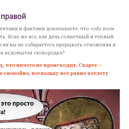
 правой
ументами и фактами доказываете, что
«обо всем
ть. Ясно же все, как день солнечный и теплый.
, если вы не собираетесь прерывать отношения и
ли недомытая сковородка?
д, что ничего не происходит. Скорее —
 спокойно, поскольку все равно котлету