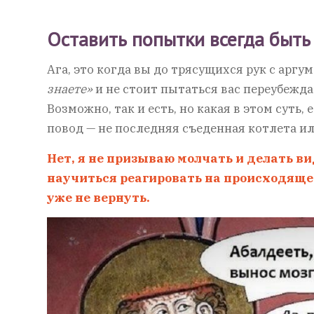
Оставить попытки всегда быть
Ага, это когда вы до трясущихся рук с арг
знаете»
и не стоит пытаться вас переубежда
Возможно, так и есть, но какая в этом суть
повод — не последняя съеденная котлета и
Нет, я не призываю молчать и делать ви
научиться реагировать на происходящее
уже не вернуть.