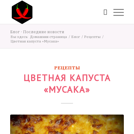
Блог - Последние новости
Вы здесь:
Домашняя страница
/
Блог
/
Рецепты
/
Цветная капуста «Мусака»
РЕЦЕПТЫ
ЦВЕТНАЯ КАПУСТА
«МУСАКА»