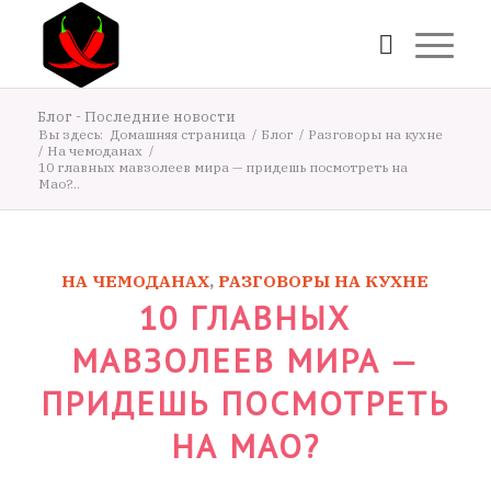
Блог - Последние новости
Вы здесь:
Домашняя страница
/
Блог
/
Разговоры на кухне
/
На чемоданах
/
10 главных мавзолеев мира — придешь посмотреть на
Мао?...
НА ЧЕМОДАНАХ
,
РАЗГОВОРЫ НА КУХНЕ
10 ГЛАВНЫХ
МАВЗОЛЕЕВ МИРА —
ПРИДЕШЬ ПОСМОТРЕТЬ
НА МАО?