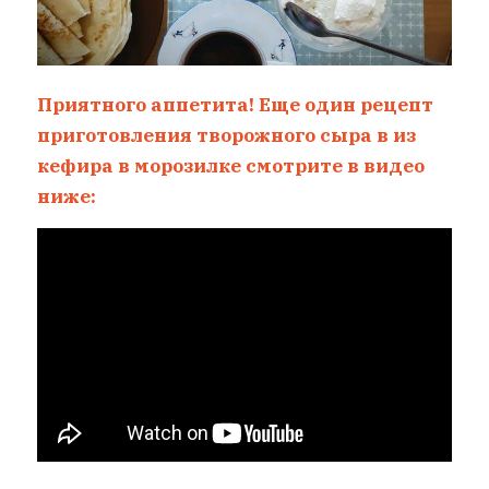
Приятного аппетита! Еще один рецепт
приготовления творожного сыра в из
кефира в морозилке смотрите в видео
ниже: