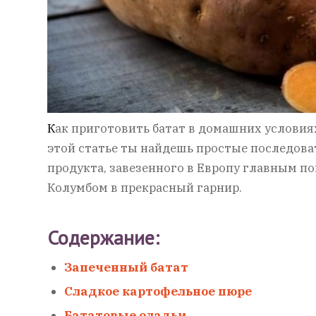
К
ак приготовить батат в домашних условиях
этой статье ты найдешь простые последов
продукта, завезенного в Европу главным 
Колумбом в прекрасный гарнир.
Содержание:
Запеченный батат
Сладкое картофельное пюре
Бататовые оладьи