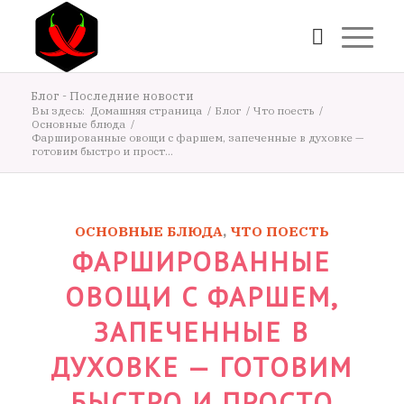
Блог - Последние новости
Вы здесь:
Домашняя страница
/
Блог
/
Что поесть
/
Основные блюда
/
Фаршированные овощи с фаршем, запеченные в духовке —
готовим быстро и прост...
ОСНОВНЫЕ БЛЮДА
,
ЧТО ПОЕСТЬ
ФАРШИРОВАННЫЕ
ОВОЩИ С ФАРШЕМ,
ЗАПЕЧЕННЫЕ В
ДУХОВКЕ — ГОТОВИМ
БЫСТРО И ПРОСТО