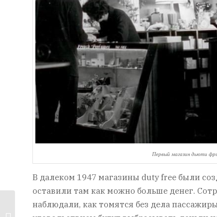
Первый магазин дьюти фри
В далеком 1947 магазины duty free были с
оставили там как можно больше денег. Сот
Анонсы 12
наблюдали, как томятся без дела пассажиры
детективных